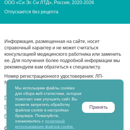
ООО «Си Эс Си ЛТД», Россия, 2020-2026
Отпускается без рецепта
Информация, размещенная на сайте, носит
справочный характер и не может считаться
консультацией медицинского работника или заменить
ее. Для получения более подробной информации мы
рекомендуем вам обратиться к специалисту.
Номер регистрационного удостоверения: ЛП-
№(001564)-(РГ-RU) от 19.12.2022
Мы используем файлы cookies
для сбора веб-статистики, которая
Политика конфиденциальности
помогает нам улучшить сайт. Вы
можете запретить обработку
Политика обработки персональных данных
Принять
файлов cookie в настройках
браузера. Пожалуйста,
Политика в отношении файлов cookie
ознакомьтесь с
политикой
использования файлов cookie.
Сайт разработан в
ООО «Диджитал