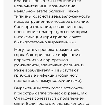
бронхи). При ОРВИ и гриппе отек
незначительный, возникает на
начальном этапе болезни. Также
типичны краснота зева, заложенность
носа, затрудненное носовое дыхание,
боль при глотании, покашливание,
повышение температуры и синдром
интоксикации (при гриппе может
быть достаточно выраженным).
Могут стать провокаторами отека
горла бактериальные инфекции с
поражениями лор-органов
(тонзиллиты, аденоидит, фарингит).
Реже возбудителями выступают
грибковые инфекции (обычно у
пациентов с иммунодефицитами).
Выраженный отек горла возможен
при острых аллергических реакциях.
Он может сочетаться с появлением
сыпи. Если горло отекло, может резко