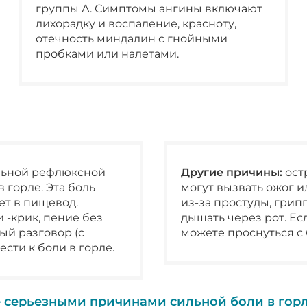
группы А. Симптомы ангины включают
лихорадку и воспаление, красноту,
отечность миндалин с гнойными
пробками или налетами.
льной рефлюксной
Другие причины:
ост
 горле. Эта боль
могут вызвать ожог и
ет в пищевод.
из-за простуды, грип
-крик, пение без
дышать через рот. Ес
й разговор (с
можете проснуться с 
сти к боли в горле.
 серьезными причинами сильной боли в горл