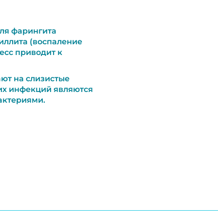
для фарингита
зиллита (воспаление
есс приводит к
ют на слизистые
тих инфекций являются
актериями.