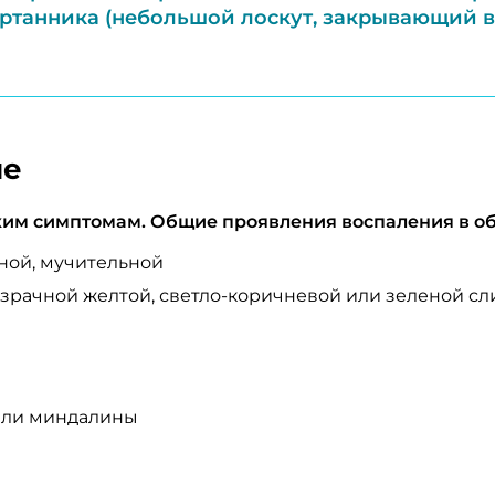
ртанника (небольшой лоскут, закрывающий вх
ле
ким симптомам. Общие проявления воспаления в об
ьной, мучительной
рачной желтой, светло-коричневой или зеленой сли
или миндалины