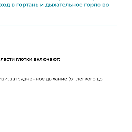
од в гортань и дыхательное горло во
ласти глотки включают:
зи; затрудненное дыхание (от легкого до