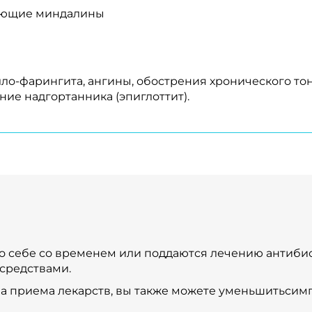
вающие миндалины
лло-фарингита, ангины, обострения хронического тон
ие надгортанника (эпиглоттит).
о себе со временем или поддаются лечению антибио
средствами.
 приема лекарств, вы также можете уменьшитьсимп