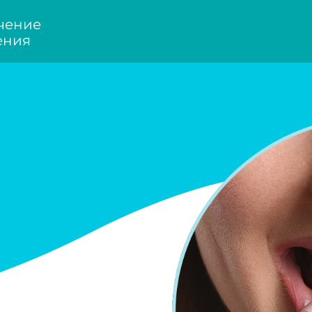
чение
ения