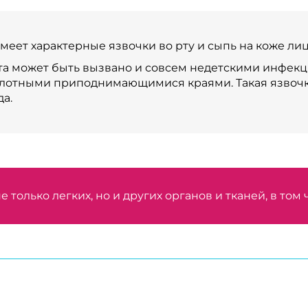
меет характерные язвочки во рту и сыпь на коже лица
та может быть вызвано и совсем недетскими инфекци
 плотными приподнимающимися краями. Такая язвочка
а.
не только легких, но и других органов и тканей, в том