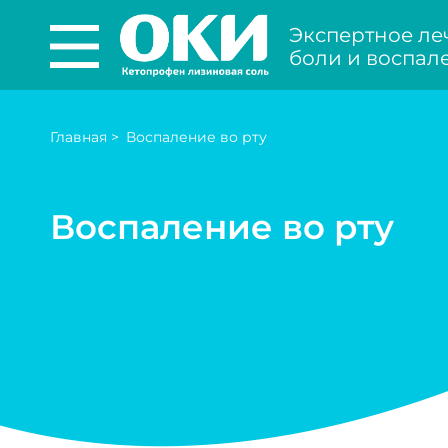
Экспертное ле
боли и воспал
Главная
>
Воспаление во рту
Воспаление во рту