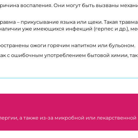
причина воспаления. Они могут быть вызваны меха
равма – прикусывание языка или щеки. Такая травма
и наличии уже имеющихся инфекций (герпес и др.), м
ространены ожоги горячим напитком или бульоном.
как с ошибочным употреблением бытовой химии, так
лергии, а также из-за микробной или лекарственной